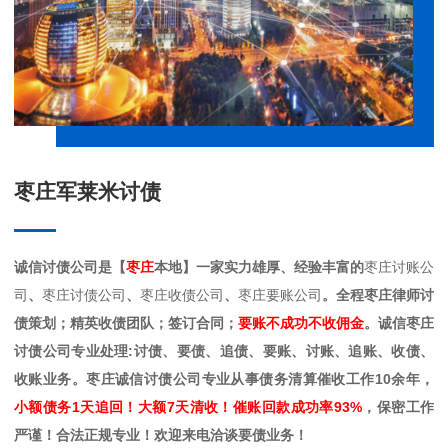
枣庄军莱米讨债
诚信讨债公司是【
枣庄
本地】一家实力雄厚、经验丰富的
枣庄讨账公
司
、
枣庄讨债公司
、
枣庄收债公司
、
枣庄要账公司
。全程枣庄律师讨
债策划；精英收债团队；签订合同；
要账不成功不收佣金
。诚信枣庄
讨债公司专业处理:讨债、要债、追债、要账、讨账、追账、收债、
收账业务。枣庄诚信讨债公司专业从事债务清算催收工作10余年，
小额债务1天追回！大额7天清收！催账回款成功率93%
，保密工作
严谨！合法正规专业！欢迎来电洽谈要债业务！