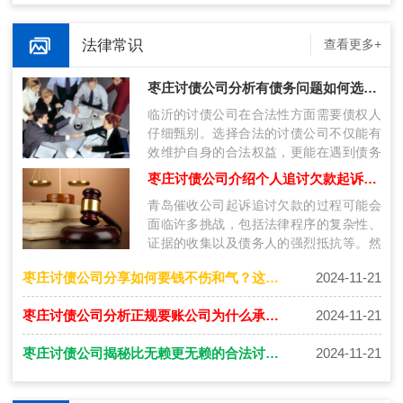
法律常识
查看更多+
枣庄讨债公司分析有债务问题如何选择合法的催收公司！
临沂的讨债公司在合法性方面需要债权人
仔细甄别。选择合法的讨债公司不仅能有
效维护自身的合法权益，更能在遇到债务
问题时，获得专业、合法的服务。无论是
枣庄讨债公司介绍个人追讨欠款起诉流程是什么？
通…
青岛催收公司起诉追讨欠款的过程可能会
面临许多挑战，包括法律程序的复杂性、
证据的收集以及债务人的强烈抵抗等。然
而，通过专业的法律服务和系统的步骤，
枣庄讨债公司分享如何要钱不伤和气？这几种方法更好！
2024-11-21
债…
枣庄讨债公司分析正规要账公司为什么承诺不成功不收费！
2024-11-21
枣庄讨债公司揭秘比无赖更无赖的合法讨债方法
2024-11-21