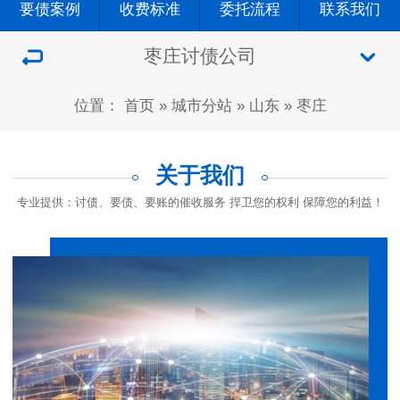
要债案例
收费标准
委托流程
联系我们
枣庄讨债公司
位置：
首页
»
城市分站
»
山东
»
枣庄
关于我们
专业提供：讨债、要债、要账的催收服务 捍卫您的权利 保障您的利益！