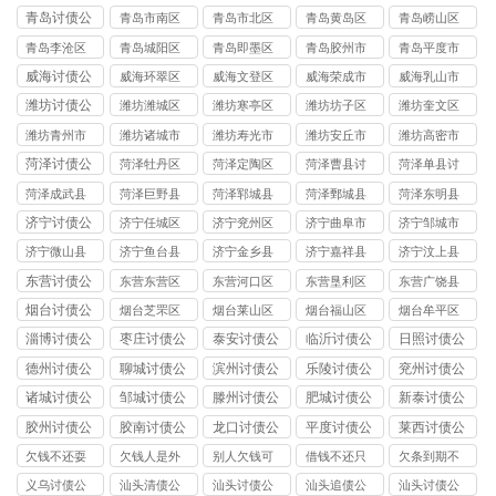
讨债公司
讨债公司
讨债公司
讨债公司
讨债公司
青岛讨债公
青岛市南区
青岛市北区
青岛黄岛区
青岛崂山区
司
讨债公司
讨债公司
讨债公司
讨债公司
青岛李沧区
青岛城阳区
青岛即墨区
青岛胶州市
青岛平度市
讨债公司
讨债公司
讨债公司
讨债公司
讨债公司
威海讨债公
威海环翠区
威海文登区
威海荣成市
威海乳山市
司
讨债公司
讨债公司
讨债公司
讨债公司
潍坊讨债公
潍坊潍城区
潍坊寒亭区
潍坊坊子区
潍坊奎文区
司
讨债公司
讨债公司
讨债公司
讨债公司
潍坊青州市
潍坊诸城市
潍坊寿光市
潍坊安丘市
潍坊高密市
讨债公司
讨债公司
讨债公司
讨债公司
讨债公司
菏泽讨债公
菏泽牡丹区
菏泽定陶区
菏泽曹县讨
菏泽单县讨
司
讨债公司
讨债公司
债公司
债公司
菏泽成武县
菏泽巨野县
菏泽郓城县
菏泽鄄城县
菏泽东明县
讨债公司
讨债公司
讨债公司
讨债公司
讨债公司
济宁讨债公
济宁任城区
济宁兖州区
济宁曲阜市
济宁邹城市
司
讨债公司
讨债公司
讨债公司
讨债公司
济宁微山县
济宁鱼台县
济宁金乡县
济宁嘉祥县
济宁汶上县
讨债公司
讨债公司
讨债公司
讨债公司
讨债公司
东营讨债公
东营东营区
东营河口区
东营垦利区
东营广饶县
司
讨债公司
讨债公司
讨债公司
讨债公司
烟台讨债公
烟台芝罘区
烟台莱山区
烟台福山区
烟台牟平区
司
讨债公司
讨债公司
讨债公司
讨债公司
淄博讨债公
枣庄讨债公
泰安讨债公
临沂讨债公
日照讨债公
司
司
司
司
司
德州讨债公
聊城讨债公
滨州讨债公
乐陵讨债公
兖州讨债公
司
司
司
司
司
诸城讨债公
邹城讨债公
滕州讨债公
肥城讨债公
新泰讨债公
司
司
司
司
司
胶州讨债公
胶南讨债公
龙口讨债公
平度讨债公
莱西讨债公
司
司
司
司
司
欠钱不还耍
欠钱人是外
别人欠钱可
借钱不还只
欠条到期不
赖怎么处理
地的可以在
以异地起诉
有转帐记录
还什么时候
义乌讨债公
汕头清债公
汕头讨债公
汕头追债公
汕头讨债公