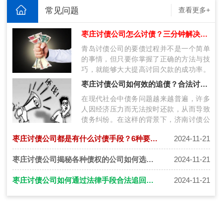
常见问题
查看更多+
枣庄讨债公司怎么讨债？三分钟解决要账问题的技巧
青岛讨债公司的要债过程并不是一个简单
的事情，但只要你掌握了正确的方法与技
巧，就能够大大提高讨回欠款的成功率。
通过理清债务情况、加强沟通、制定还款
枣庄讨债公司如何效的追债？合法讨债三步走！
计…
在现代社会中债务问题越来越普遍，许多
人因经济压力而无法按时还款，从而导致
债务纠纷。在这样的背景下，济南讨债公
司应运而生，为债权人提供专业的债务追
枣庄讨债公司都是有什么讨债手段？6种要债讨债秘籍要知道！
2024-11-21
讨…
枣庄讨债公司揭秘各种债权的公司如何选择更安全？
2024-11-21
枣庄讨债公司如何通过法律手段合法追回欠款
2024-11-21