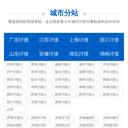
城市分站
覆盖国内的资源系统：在全国多数大中城市均有办事机构和合作伙伴
广东讨债
江苏讨债
上海讨债
浙江讨债
山东讨债
安徽讨债
湖北讨债
湖南讨债
济南讨债公
青岛讨债公
威海讨债公
潍坊讨债公
菏泽讨债公
司
司
司
司
司
济宁讨债公
东营讨债公
烟台讨债公
淄博讨债公
枣庄讨债公
司
司
司
司
司
泰安讨债公
临沂讨债公
日照讨债公
德州讨债公
聊城讨债公
司
司
司
司
司
滨州讨债公
乐陵讨债公
兖州讨债公
诸城讨债公
邹城讨债公
司
司
司
司
司
滕州讨债公
肥城讨债公
新泰讨债公
胶州讨债公
胶南讨债公
司
司
司
司
司
龙口讨债公
平度讨债公
莱西讨债公
司
司
司
山东
济南讨债公
济南市中区
济南历下区
济南槐荫区
济南天桥区
司
讨债公司
讨债公司
讨债公司
讨债公司
济南历城区
济南长清区
济南章丘区
济南济阳区
济南莱芜区