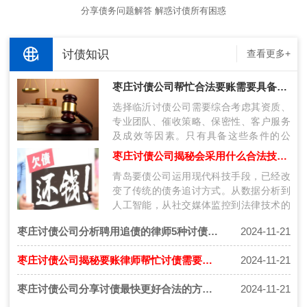
分享债务问题解答 解惑讨债所有困惑
讨债知识
查看更多+
枣庄讨债公司帮忙合法要账需要具备什么条件呢？
选择临沂讨债公司需要综合考虑其资质、
专业团队、催收策略、保密性、客户服务
及成效等因素。只有具备这些条件的公
司，才能在复杂的债务纠纷中为客户提供
枣庄讨债公司揭秘会采用什么合法技术讨债呢？
有效…
青岛要债公司运用现代科技手段，已经改
变了传统的债务追讨方式。从数据分析到
人工智能，从社交媒体监控到法律技术的
应用，这些技术不仅提高了催收的效率，
枣庄讨债公司分析聘用追债的律师5种讨债技巧！
2024-11-21
也…
枣庄讨债公司揭秘要账律师帮忙讨债需要注意什么？
2024-11-21
枣庄讨债公司分享讨债最快更好合法的方法是什么？
2024-11-21