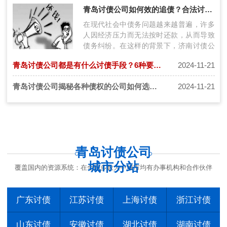
通过理清债务情况、加强沟通、制定还款
青岛讨债公司如何效的追债？合法讨债三步走！
计…
在现代社会中债务问题越来越普遍，许多
人因经济压力而无法按时还款，从而导致
债务纠纷。在这样的背景下，济南讨债公
司应运而生，为债权人提供专业的债务追
青岛讨债公司都是有什么讨债手段？6种要债讨债秘籍要知道！
2024-11-21
讨…
青岛讨债公司揭秘各种债权的公司如何选择更安全？
2024-11-21
青岛讨债公司
城市分站
覆盖国内的资源系统：在全国多数大中城市均有办事机构和合作伙伴
广东讨债
江苏讨债
上海讨债
浙江讨债
山东讨债
安徽讨债
湖北讨债
湖南讨债