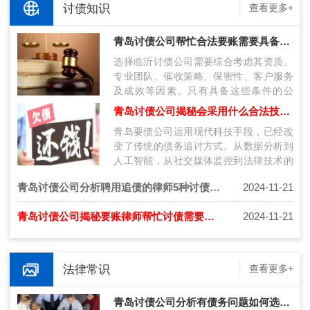
讨债知识
查看更多+
青岛讨债公司帮忙合法要账需要具备什么条件呢？
选择临沂讨债公司需要综合考虑其资质、
专业团队、催收策略、保密性、客户服务
及成效等因素。只有具备这些条件的公
司，才能在复杂的债务纠纷中为客户提供
青岛讨债公司揭秘会采用什么合法技术讨债呢？
有效…
青岛要债公司运用现代科技手段，已经改
变了传统的债务追讨方式。从数据分析到
人工智能，从社交媒体监控到法律技术的
应用，这些技术不仅提高了催收的效率，
青岛讨债公司分析聘用追债的律师5种讨债技巧！
2024-11-21
也…
青岛讨债公司揭秘要账律师帮忙讨债需要注意什么？
2024-11-21
法律常识
查看更多+
青岛讨债公司分析有债务问题如何选择合法的催收公司！