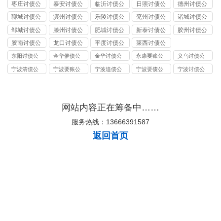
司
讨债公司
讨债公司
讨债公司
讨债公司
枣庄讨债公
泰安讨债公
临沂讨债公
日照讨债公
德州讨债公
司
司
司
司
司
聊城讨债公
滨州讨债公
乐陵讨债公
兖州讨债公
诸城讨债公
司
司
司
司
司
邹城讨债公
滕州讨债公
肥城讨债公
新泰讨债公
胶州讨债公
司
司
司
司
司
胶南讨债公
龙口讨债公
平度讨债公
莱西讨债公
司
司
司
司
东阳讨债公
金华催债公
金华讨债公
永康要账公
义乌讨债公
司
司
司
司
司
宁波清债公
宁波要账公
宁波追债公
宁波要债公
宁波讨债公
司
司
司
司
司
网站内容正在筹备中……
服务热线：13666391587
返回首页