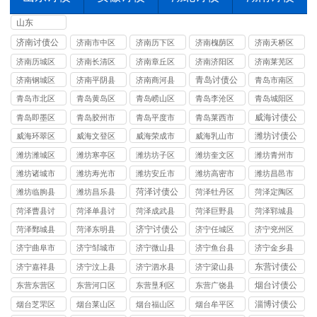
山东
济南讨债公
济南市中区
济南历下区
济南槐荫区
济南天桥区
司
讨债公司
讨债公司
讨债公司
讨债公司
济南历城区
济南长清区
济南章丘区
济南济阳区
济南莱芜区
讨债公司
讨债公司
讨债公司
讨债公司
讨债公司
青岛讨债公
济南钢城区
济南平阴县
济南商河县
青岛市南区
司
讨债公司
讨债公司
讨债公司
讨债公司
青岛市北区
青岛黄岛区
青岛崂山区
青岛李沧区
青岛城阳区
讨债公司
讨债公司
讨债公司
讨债公司
讨债公司
威海讨债公
青岛即墨区
青岛胶州市
青岛平度市
青岛莱西市
司
讨债公司
讨债公司
讨债公司
讨债公司
潍坊讨债公
威海环翠区
威海文登区
威海荣成市
威海乳山市
司
讨债公司
讨债公司
讨债公司
讨债公司
潍坊潍城区
潍坊寒亭区
潍坊坊子区
潍坊奎文区
潍坊青州市
讨债公司
讨债公司
讨债公司
讨债公司
讨债公司
潍坊诸城市
潍坊寿光市
潍坊安丘市
潍坊高密市
潍坊昌邑市
讨债公司
讨债公司
讨债公司
讨债公司
讨债公司
菏泽讨债公
潍坊临朐县
潍坊昌乐县
菏泽牡丹区
菏泽定陶区
司
讨债公司
讨债公司
讨债公司
讨债公司
菏泽曹县讨
菏泽单县讨
菏泽成武县
菏泽巨野县
菏泽郓城县
债公司
债公司
讨债公司
讨债公司
讨债公司
济宁讨债公
菏泽鄄城县
菏泽东明县
济宁任城区
济宁兖州区
司
讨债公司
讨债公司
讨债公司
讨债公司
济宁曲阜市
济宁邹城市
济宁微山县
济宁鱼台县
济宁金乡县
讨债公司
讨债公司
讨债公司
讨债公司
讨债公司
东营讨债公
济宁嘉祥县
济宁汶上县
济宁泗水县
济宁梁山县
司
讨债公司
讨债公司
讨债公司
讨债公司
烟台讨债公
东营东营区
东营河口区
东营垦利区
东营广饶县
司
讨债公司
讨债公司
讨债公司
讨债公司
淄博讨债公
烟台芝罘区
烟台莱山区
烟台福山区
烟台牟平区