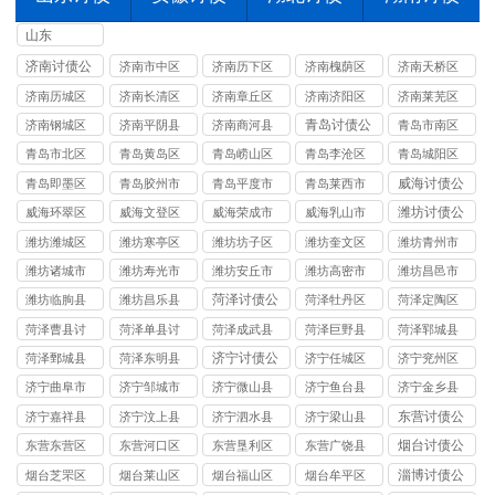
山东
济南讨债公
济南市中区
济南历下区
济南槐荫区
济南天桥区
司
讨债公司
讨债公司
讨债公司
讨债公司
济南历城区
济南长清区
济南章丘区
济南济阳区
济南莱芜区
讨债公司
讨债公司
讨债公司
讨债公司
讨债公司
青岛讨债公
济南钢城区
济南平阴县
济南商河县
青岛市南区
司
讨债公司
讨债公司
讨债公司
讨债公司
青岛市北区
青岛黄岛区
青岛崂山区
青岛李沧区
青岛城阳区
讨债公司
讨债公司
讨债公司
讨债公司
讨债公司
威海讨债公
青岛即墨区
青岛胶州市
青岛平度市
青岛莱西市
司
讨债公司
讨债公司
讨债公司
讨债公司
潍坊讨债公
威海环翠区
威海文登区
威海荣成市
威海乳山市
司
讨债公司
讨债公司
讨债公司
讨债公司
潍坊潍城区
潍坊寒亭区
潍坊坊子区
潍坊奎文区
潍坊青州市
讨债公司
讨债公司
讨债公司
讨债公司
讨债公司
潍坊诸城市
潍坊寿光市
潍坊安丘市
潍坊高密市
潍坊昌邑市
讨债公司
讨债公司
讨债公司
讨债公司
讨债公司
菏泽讨债公
潍坊临朐县
潍坊昌乐县
菏泽牡丹区
菏泽定陶区
司
讨债公司
讨债公司
讨债公司
讨债公司
菏泽曹县讨
菏泽单县讨
菏泽成武县
菏泽巨野县
菏泽郓城县
债公司
债公司
讨债公司
讨债公司
讨债公司
济宁讨债公
菏泽鄄城县
菏泽东明县
济宁任城区
济宁兖州区
司
讨债公司
讨债公司
讨债公司
讨债公司
济宁曲阜市
济宁邹城市
济宁微山县
济宁鱼台县
济宁金乡县
讨债公司
讨债公司
讨债公司
讨债公司
讨债公司
东营讨债公
济宁嘉祥县
济宁汶上县
济宁泗水县
济宁梁山县
司
讨债公司
讨债公司
讨债公司
讨债公司
烟台讨债公
东营东营区
东营河口区
东营垦利区
东营广饶县
司
讨债公司
讨债公司
讨债公司
讨债公司
淄博讨债公
烟台芝罘区
烟台莱山区
烟台福山区
烟台牟平区