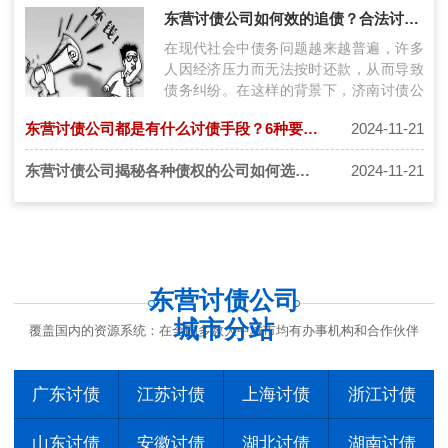
通过理清债务情况、加强沟通、制定还款
东营讨债公司如何效的追债？合法讨债三步走！
计…
在现代社会中债务问题越来越普遍，许多
人因经济压力而无法按时还款，从而导致
债务纠纷。在这样的背景下，济南讨债公
司应运而生，为债权人提供专业的债务追
东营讨债公司都是有什么讨债手段？6种要债讨债秘籍要知道！
2024-11-21
讨…
东营讨债公司揭秘各种债权的公司如何选择更安全？
2024-11-21
东营讨债公司
城市分站
覆盖国内的资源系统：在全国多数大中城市均有办事机构和合作伙伴
广东讨债
江苏讨债
上海讨债
浙江讨债
山东讨债
安徽讨债
湖北讨债
湖南讨债