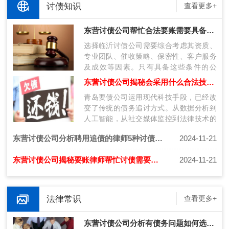
讨债知识
查看更多+
东营讨债公司帮忙合法要账需要具备什么条件呢？
选择临沂讨债公司需要综合考虑其资质、
专业团队、催收策略、保密性、客户服务
及成效等因素。只有具备这些条件的公
司，才能在复杂的债务纠纷中为客户提供
东营讨债公司揭秘会采用什么合法技术讨债呢？
有效…
青岛要债公司运用现代科技手段，已经改
变了传统的债务追讨方式。从数据分析到
人工智能，从社交媒体监控到法律技术的
应用，这些技术不仅提高了催收的效率，
东营讨债公司分析聘用追债的律师5种讨债技巧！
2024-11-21
也…
东营讨债公司揭秘要账律师帮忙讨债需要注意什么？
2024-11-21
法律常识
查看更多+
东营讨债公司分析有债务问题如何选择合法的催收公司！