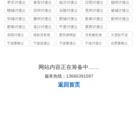
司
讨债公司
讨债公司
讨债公司
讨债公司
枣庄讨债公
泰安讨债公
临沂讨债公
日照讨债公
德州讨债公
司
司
司
司
司
聊城讨债公
滨州讨债公
乐陵讨债公
兖州讨债公
诸城讨债公
司
司
司
司
司
邹城讨债公
滕州讨债公
肥城讨债公
新泰讨债公
胶州讨债公
司
司
司
司
司
胶南讨债公
龙口讨债公
平度讨债公
莱西讨债公
司
司
司
司
东阳讨债公
借款没有借
委托律师起
没有被告身
欠货款不还
司
条只有转账
诉的费用
份证号码怎
怎么起诉在
宁波要账公
宁波追债公
宁波要债公
宁波讨债公
合肥要账公
记录能起诉
么起诉
哪里起诉
司
司
司
司
司
吗
网站内容正在筹备中……
服务热线：13666391587
返回首页