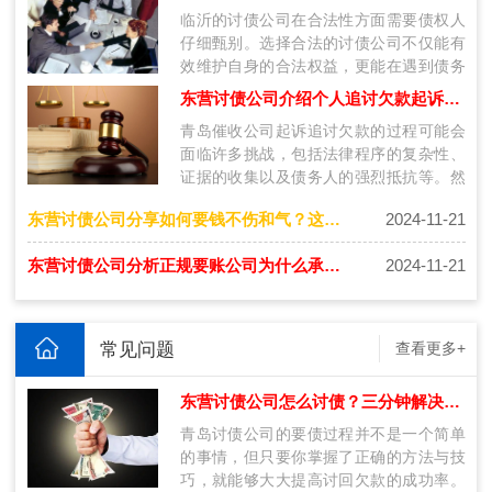
临沂的讨债公司在合法性方面需要债权人
仔细甄别。选择合法的讨债公司不仅能有
效维护自身的合法权益，更能在遇到债务
问题时，获得专业、合法的服务。无论是
东营讨债公司介绍个人追讨欠款起诉流程是什么？
通…
青岛催收公司起诉追讨欠款的过程可能会
面临许多挑战，包括法律程序的复杂性、
证据的收集以及债务人的强烈抵抗等。然
而，通过专业的法律服务和系统的步骤，
东营讨债公司分享如何要钱不伤和气？这几种方法更好！
2024-11-21
债…
东营讨债公司分析正规要账公司为什么承诺不成功不收费！
2024-11-21
常见问题
查看更多+
东营讨债公司怎么讨债？三分钟解决要账问题的技巧
青岛讨债公司的要债过程并不是一个简单
的事情，但只要你掌握了正确的方法与技
巧，就能够大大提高讨回欠款的成功率。