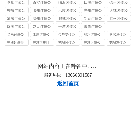
司
讨债公司
讨债公司
讨债公司
讨债公司
枣庄讨债公
泰安讨债公
临沂讨债公
日照讨债公
德州讨债公
司
司
司
司
司
聊城讨债公
滨州讨债公
乐陵讨债公
兖州讨债公
诸城讨债公
司
司
司
司
司
邹城讨债公
滕州讨债公
肥城讨债公
新泰讨债公
胶州讨债公
司
司
司
司
司
胶南讨债公
龙口讨债公
平度讨债公
莱西讨债公
司
司
司
司
义乌追债公
永康讨债公
金华要债公
丽水讨债公
丽水追债公
司
司
司
司
司
芜湖讨债要
芜湖正规讨
芜湖讨债公
芜湖讨债公
芜湖追债公
账公司
债公司
司
司
司
网站内容正在筹备中……
服务热线：13666391587
返回首页