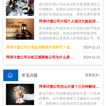
临沂的讨债公司在合法性方面需要债权人
仔细甄别。选择合法的讨债公司不仅能有
效维护自身的合法权益，更能在遇到债务
问题时，获得专业、合法的服务。无论是
菏泽讨债公司介绍个人追讨欠款起诉流程是什么？
通…
青岛催收公司起诉追讨欠款的过程可能会
面临许多挑战，包括法律程序的复杂性、
证据的收集以及债务人的强烈抵抗等。然
而，通过专业的法律服务和系统的步骤，
菏泽讨债公司分享如何要钱不伤和气？这几种方法更好！
2024-11-21
债…
菏泽讨债公司分析正规要账公司为什么承诺不成功不收费！
2024-11-21
常见问题
查看更多+
菏泽讨债公司怎么讨债？三分钟解决要账问题的技巧
青岛讨债公司的要债过程并不是一个简单
的事情，但只要你掌握了正确的方法与技
巧，就能够大大提高讨回欠款的成功率。