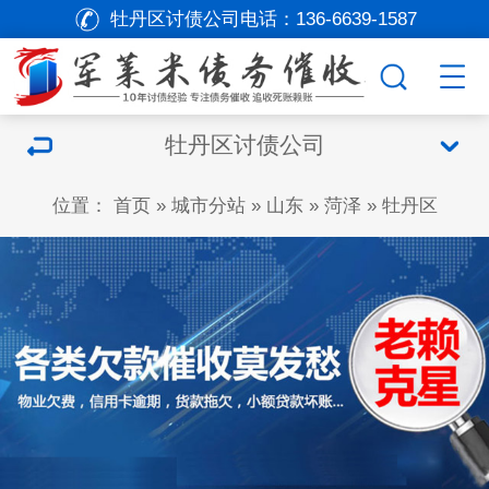
牡丹区讨债公司电话：
136-6639-1587
牡丹区讨债公司
位置：
首页
»
城市分站
»
山东
»
菏泽
»
牡丹区