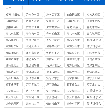
山东
济南讨债公
济南市中区
济南历下区
济南槐荫区
济南天桥区
司
讨债公司
讨债公司
讨债公司
讨债公司
济南历城区
济南长清区
济南章丘区
济南济阳区
济南莱芜区
讨债公司
讨债公司
讨债公司
讨债公司
讨债公司
青岛讨债公
济南钢城区
济南平阴县
济南商河县
青岛市南区
司
讨债公司
讨债公司
讨债公司
讨债公司
青岛市北区
青岛黄岛区
青岛崂山区
青岛李沧区
青岛城阳区
讨债公司
讨债公司
讨债公司
讨债公司
讨债公司
威海讨债公
青岛即墨区
青岛胶州市
青岛平度市
青岛莱西市
司
讨债公司
讨债公司
讨债公司
讨债公司
潍坊讨债公
威海环翠区
威海文登区
威海荣成市
威海乳山市
司
讨债公司
讨债公司
讨债公司
讨债公司
潍坊潍城区
潍坊寒亭区
潍坊坊子区
潍坊奎文区
潍坊青州市
讨债公司
讨债公司
讨债公司
讨债公司
讨债公司
潍坊诸城市
潍坊寿光市
潍坊安丘市
潍坊高密市
潍坊昌邑市
讨债公司
讨债公司
讨债公司
讨债公司
讨债公司
菏泽讨债公
潍坊临朐县
潍坊昌乐县
菏泽牡丹区
菏泽定陶区
司
讨债公司
讨债公司
讨债公司
讨债公司
菏泽曹县讨
菏泽单县讨
菏泽成武县
菏泽巨野县
菏泽郓城县
债公司
债公司
讨债公司
讨债公司
讨债公司
济宁讨债公
菏泽鄄城县
菏泽东明县
济宁任城区
济宁兖州区
司
讨债公司
讨债公司
讨债公司
讨债公司
济宁曲阜市
济宁邹城市
济宁微山县
济宁鱼台县
济宁金乡县
讨债公司
讨债公司
讨债公司
讨债公司
讨债公司
东营讨债公
济宁嘉祥县
济宁汶上县
济宁泗水县
济宁梁山县
司
讨债公司
讨债公司
讨债公司
讨债公司
烟台讨债公
东营东营区
东营河口区
东营垦利区
东营广饶县
司
讨债公司
讨债公司
讨债公司
讨债公司
淄博讨债公
烟台芝罘区
烟台莱山区
烟台福山区
烟台牟平区