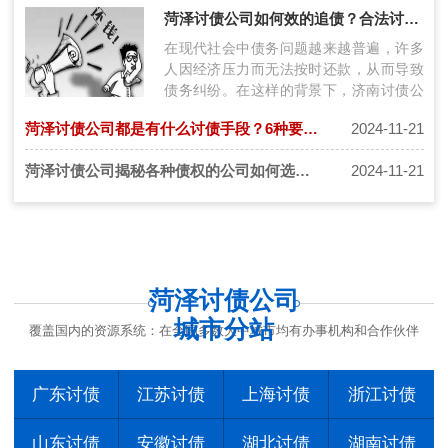
通过理清债务情况、加强沟通、制定还款
菏泽讨债公司如何效的追债？合法讨债三步走！
计…
在现代社会中债务问题越来越普遍，许多
人因经济压力而无法按时还款，从而导致
债务纠纷。在这样的背景下，济南讨债公
司应运而生，为债权人提供专业的债务追
菏泽讨债公司都是有什么讨债手段？6种要债讨债秘籍要知道！
2024-11-21
讨…
菏泽讨债公司揭秘各种债权的公司如何选择更安全？
2024-11-21
菏泽讨债公司
城市分站
覆盖国内的资源系统：在全国多数大中城市均有办事机构和合作伙伴
广东讨债
江苏讨债
上海讨债
浙江讨债
山东讨债
安徽讨债
湖北讨债
湖南讨债