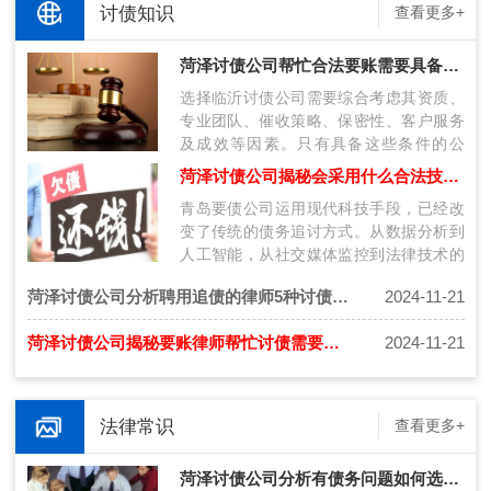
讨债知识
查看更多+
菏泽讨债公司帮忙合法要账需要具备什么条件呢？
选择临沂讨债公司需要综合考虑其资质、
专业团队、催收策略、保密性、客户服务
及成效等因素。只有具备这些条件的公
司，才能在复杂的债务纠纷中为客户提供
菏泽讨债公司揭秘会采用什么合法技术讨债呢？
有效…
青岛要债公司运用现代科技手段，已经改
变了传统的债务追讨方式。从数据分析到
人工智能，从社交媒体监控到法律技术的
应用，这些技术不仅提高了催收的效率，
菏泽讨债公司分析聘用追债的律师5种讨债技巧！
2024-11-21
也…
菏泽讨债公司揭秘要账律师帮忙讨债需要注意什么？
2024-11-21
法律常识
查看更多+
菏泽讨债公司分析有债务问题如何选择合法的催收公司！