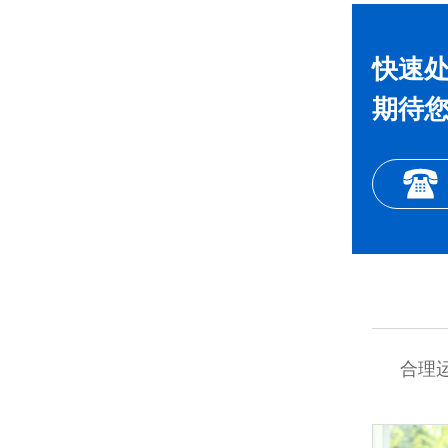
快速
期待
合理