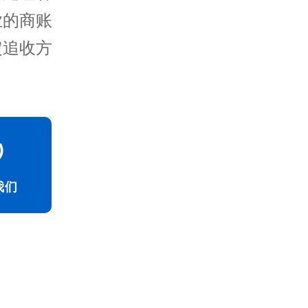
业的商账
定追收方
我们