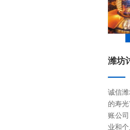
潍坊
诚信潍
的寿光
账公司
业和个