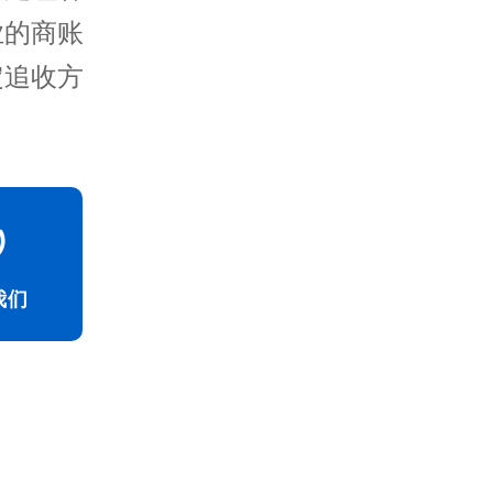
业的商账
定追收方
我们