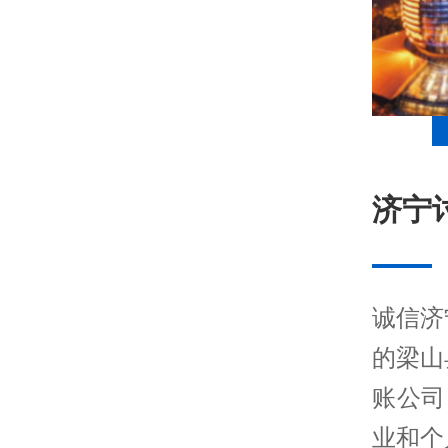
济宁
诚信济
的梁山
账公司
业和个