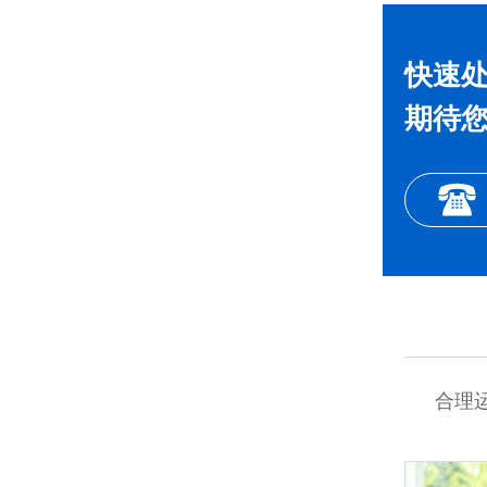
快速
期待
合理