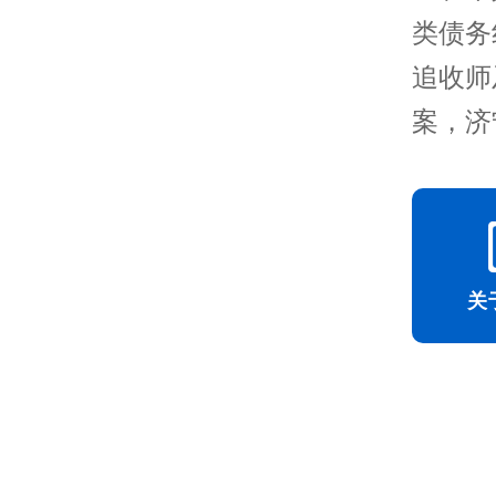
类债务
追收师
案，济
关